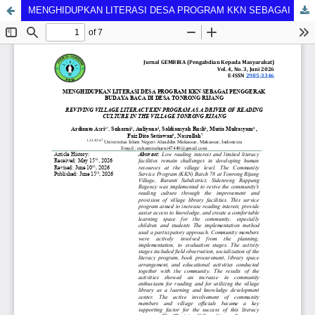
MENGHIDUPKAN LITERASI DESA PROGRAM KKN SEBAGAI PENGGERAK BUDAYA BACA DI DESA TONRONG RIJANG