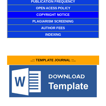
PUBLICATION FREQUENCY
OPEN ACESS POLICY
COPYRIGHT NOTICE
PLAGIARISM SCREENING
AUTHOR FEES
INDEXING
..:: TEMPLATE JOURNAL ::..