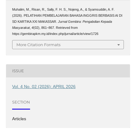
Muhalim, M., Risan, R., Sally, F. H. S., Nojeng, A., & Syamsuddin, A. F.
(2026). PELATIHAN PEMBELAJARAN BAHASA INGGRIS BERBASIS AI DI
SD KARTIKA XXI MAKASSAR.
Jurnal Gembira: Pengabdian Kepada
Masyarakat
,
4
(02), 861–867. Retrieved from
https://gembirapkm.my.id/index.php/jurnal/article/view/1726
More Citation Formats
ISSUE
Vol. 4 No. 02 (2026): APRIL 2026
SECTION
Articles