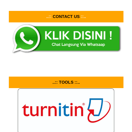
..::
CONTACT US
::..
..:: TOOLS ::..