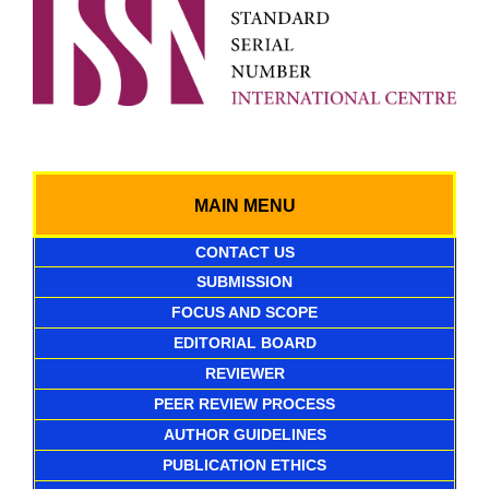
MAIN MENU
CONTACT US
SUBMISSION
FOCUS AND SCOPE
EDITORIAL BOARD
REVIEWER
PEER REVIEW PROCESS
AUTHOR GUIDELINES
PUBLICATION ETHICS