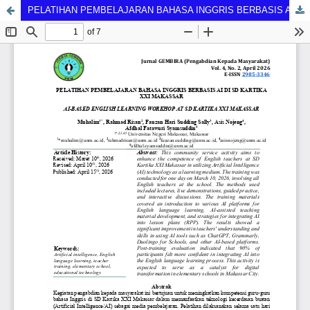
PELATIHAN PEMBELAJARAN BAHASA INGGRIS BERBASIS AI DI SD KARTIKA XXI MAKASSAR