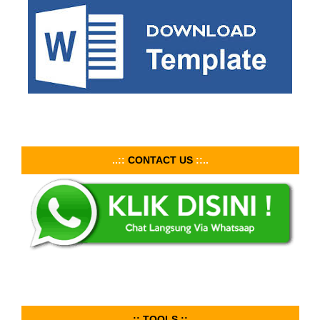
..::
CONTACT US
::..
..:: TOOLS ::..