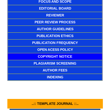
FOCUS AND SCOPE
EDITORIAL BOARD
REVIEWER
PEER REVIEW PROCESS
AUTHOR GUIDELINES
PUBLICATION ETHICS
PUBLICATION FREQUENCY
OPEN ACESS POLICY
COPYRIGHT NOTICE
PLAGIARISM SCREENING
AUTHOR FEES
INDEXING
..:: TEMPLATE JOURNAL ::..