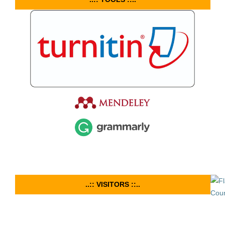
..:: VISITORS ::..