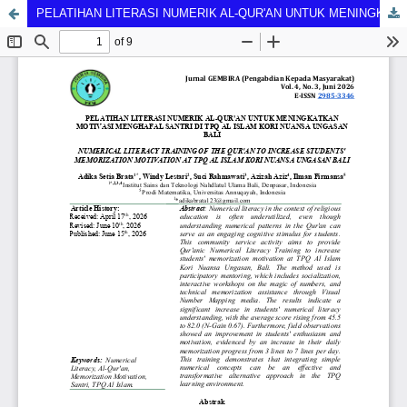
PELATIHAN LITERASI NUMERIK AL-QUR'AN UNTUK MENINGKATKAN MOTIVASI MENGHAFAL SANTRI DI TPQ AL ISLAM KORI NUANSA UNGASAN BALI