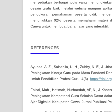
menyediakan berbagai tools yang memungkinka
desain grafis baik melalui website maupun aplik
pengukuran pemahaman peserta didik mengena
menunjukkan 92% peserta memahami materi
Canva untuk membuat bahan ajar yang interaktif.
REFERENCES
Ayunda, A. Z., Salsabila, U. H., Zuhby, N. El, & Ur
Peningkatan Kinerja Guru pada Masa Pandemi Deng
Ilmiah Pendidikan Profesi Guru, 4(3).
https://doi.o
Faisal, Muh., Hotimah, Nurhaedah, AP, N., & Khaer
Peningkatan Kompetensi Guru Sekolah Dasar da
Ajar Digital di Kabupaten Gowa. Jurnal Publikasi Pe