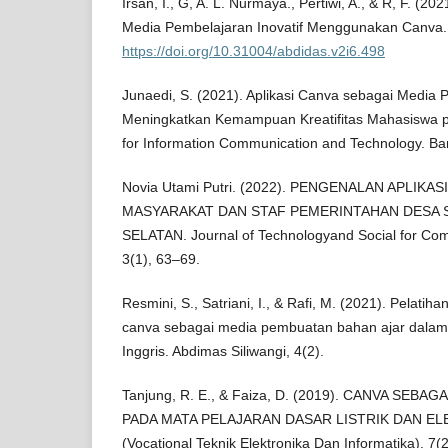
Irsan, I., G, A. L. Nurmaya., Pertiwi, A., & R, F. (2
Media Pembelajaran Inovatif Menggunakan Canva. J
https://doi.org/10.31004/abdidas.v2i6.498
Junaedi, S. (2021). Aplikasi Canva sebagai Media 
Meningkatkan Kemampuan Kreatifitas Mahasiswa p
for Information Communication and Technology. Ba
Novia Utami Putri. (2022). PENGENALAN APLIKA
MASYARAKAT DAN STAF PEMERINTAHAN DESA 
SELATAN. Journal of Technologyand Social for Co
3(1), 63–69.
Resmini, S., Satriani, I., & Rafi, M. (2021). Pelati
canva sebagai media pembuatan bahan ajar dala
Inggris. Abdimas Siliwangi, 4(2).
Tanjung, R. E., & Faiza, D. (2019). CANVA SEB
PADA MATA PELAJARAN DASAR LISTRIK DAN ELE
(Vocational Teknik Elektronika Dan Informatika), 7(2