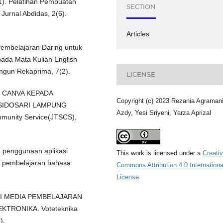
021). Pelatihan Pembuatan
SECTION
urnal Abdidas, 2(6).
Articles
Pembelajaran Daring untuk
ada Mata Kuliah English
ngun Rekaprima, 7(2).
LICENSE
SI CANVA KEPADA
Copyright (c) 2023 Rezania Agramani
SIDOSARI LAMPUNG
Azdy, Yesi Sriyeni, Yarza Aprizal
mmunity Service(JTSCS),
han penggunaan aplikasi
This work is licensed under a
Creati
m pembelajaran bahasa
Commons Attribution 4.0 Internationa
License
.
AGAI MEDIA PEMBELAJARAN
KTRONIKA. Voteteknika
).