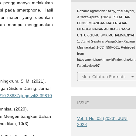
n penggunanya melakukan
asi pada smartphone. Hasil
Rezania Agramanisti Azdy, Yesi Sriyeni,
i materi yang diberikan
& Yarza Aprizal. (2023). PELATIHAN
PENGEMBANGAN MATERI AJAR
 dan mampu menggunakan
MENGGUNAKAN APLIKASI CANVA
UNTUK GURU SMK MUHAMMADIYAH
1.
Jurnal Gembira: Pengabdian Kepada
Masyarakat
,
1
(03), 556–561. Retrieved
from
https://gembirapkm.my.id/index.php/jurn
l/article/view/97
More Citation Formats
baningkrum, S. M. (2021).
an Sistem Daring. Jurnal
rg/10.23887/jippg.v4i3.39810
ISSUE
unnisa. (2020).
lam Mengembangkan Bahan
Vol. 1 No. 03 (2023): JUNI
ndidikan, 10(3).
2023