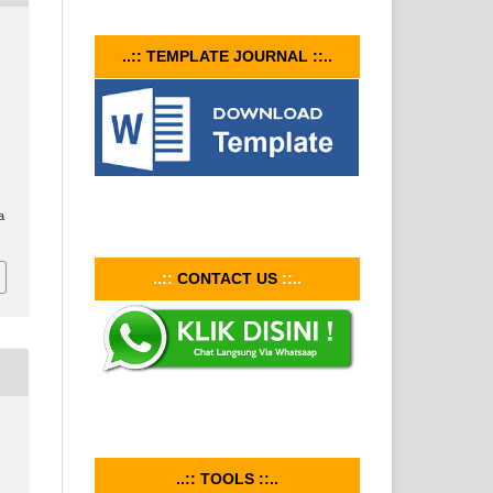
..:: TEMPLATE JOURNAL ::..
a
..::
CONTACT US
::..
..:: TOOLS ::..