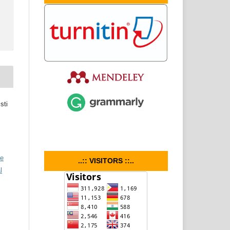
sti
ve
..:: VISITORS ::..
l