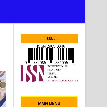
..:: ISSN ::..
MAIN MENU