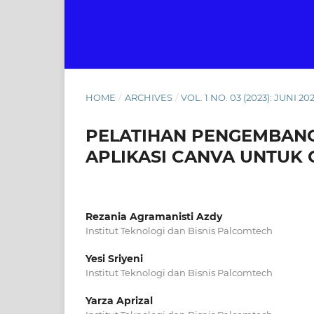
HOME
/
ARCHIVES
/
VOL. 1 NO. 03 (2023): JUNI 20
PELATIHAN PENGEMBAN
APLIKASI CANVA UNTUK
Rezania Agramanisti Azdy
Institut Teknologi dan Bisnis Palcomtech
Yesi Sriyeni
Institut Teknologi dan Bisnis Palcomtech
Yarza Aprizal