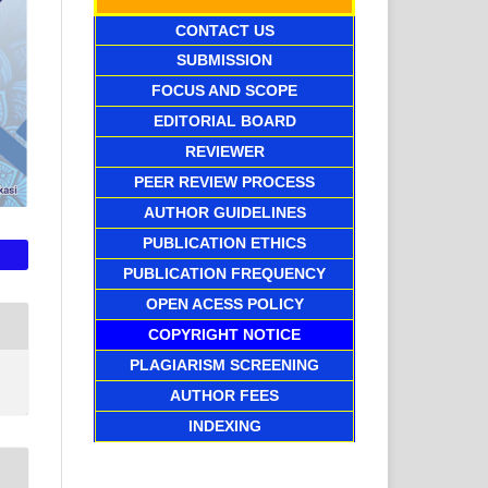
CONTACT US
SUBMISSION
FOCUS AND SCOPE
EDITORIAL BOARD
REVIEWER
PEER REVIEW PROCESS
AUTHOR GUIDELINES
PUBLICATION ETHICS
PUBLICATION FREQUENCY
OPEN ACESS POLICY
COPYRIGHT NOTICE
PLAGIARISM SCREENING
AUTHOR FEES
INDEXING