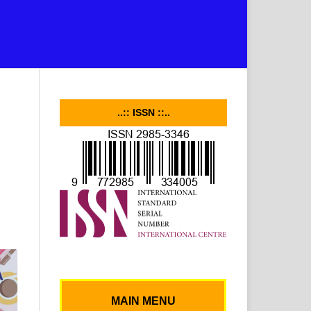
..:: ISSN ::..
MAIN MENU