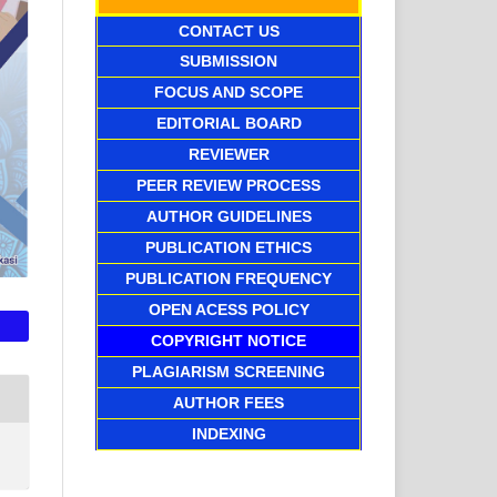
CONTACT US
SUBMISSION
FOCUS AND SCOPE
EDITORIAL BOARD
REVIEWER
PEER REVIEW PROCESS
AUTHOR GUIDELINES
PUBLICATION ETHICS
PUBLICATION FREQUENCY
OPEN ACESS POLICY
COPYRIGHT NOTICE
PLAGIARISM SCREENING
AUTHOR FEES
INDEXING