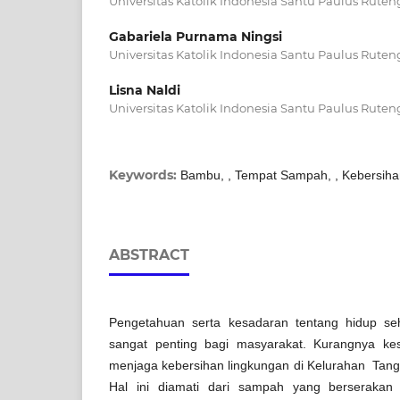
Universitas Katolik Indonesia Santu Paulus Ruten
Gabariela Purnama Ningsi
Universitas Katolik Indonesia Santu Paulus Ruten
Lisna Naldi
Universitas Katolik Indonesia Santu Paulus Ruten
Keywords:
Bambu, , Tempat Sampah, , Kebersiha
ABSTRACT
Pengetahuan serta kesadaran tentang hidup se
sangat penting bagi masyarakat. Kurangnya ke
menjaga kebersihan lingkungan di Kelurahan Tan
Hal ini diamati dari sampah yang berserakan 