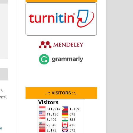
s,
..:: VISITORS ::..
ngsi,
ve