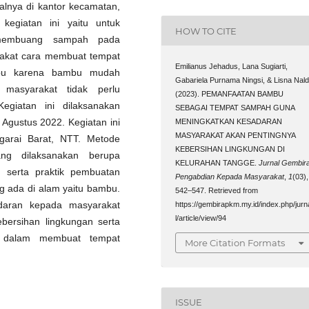
lnya di kantor kecamatan,
kegiatan ini yaitu untuk
HOW TO CITE
 membuang sampah pada
akat cara membuat tempat
Emilianus Jehadus, Lana Sugiarti,
mbu karena bambu mudah
Gabariela Purnama Ningsi, & Lisna Nald
 masyarakat tidak perlu
(2023). PEMANFAATAN BAMBU
giatan ini dilaksanakan
SEBAGAI TEMPAT SAMPAH GUNA
 Agustus 2022. Kegiatan ini
MENINGKATKAN KESADARAN
MASYARAKAT AKAN PENTINGNYA
garai Barat, NTT. Metode
KEBERSIHAN LINGKUNGAN DI
ng dilaksanakan berupa
KELURAHAN TANGGE.
Jurnal Gembira
m serta praktik pembuatan
Pengabdian Kepada Masyarakat
,
1
(03),
 ada di alam yaitu bambu.
542–547. Retrieved from
daran kepada masyarakat
https://gembirapkm.my.id/index.php/jurn
l/article/view/94
bersihan lingkungan serta
a dalam membuat tempat
More Citation Formats
ISSUE