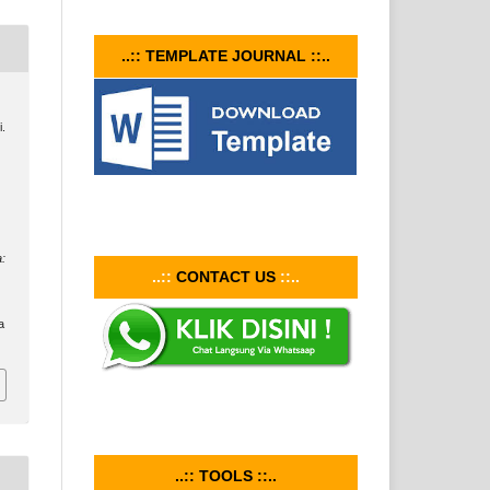
..:: TEMPLATE JOURNAL ::..
i.
:
..::
CONTACT US
::..
a
..:: TOOLS ::..