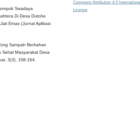
Commons Attribution 4.0 Internationa
Kelompok Swadaya
License
.
ahtera Di Desa Dutohe
ati Emas (Jurnal Aplikasi
n Tong Sampah Berbahan
n Sehat Masyarakat Desa
t, 3(3), 158-164.