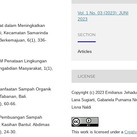
Vol. 1 No. 03 (2023): JUNI
2023
kat dalam Meningkatkan
li, Kecamatan Samarinda
SECTION
Berkemajuan, 6(1), 336-
Articles
 PKM Penataan Lingkungan
engabdian Masyarakat, 1(1),
LICENSE
Pemanfaatan Sampah Organik
Copyright (c) 2023 Emilianus Jehadu
Tabanan, Bali.
Lana Sugiarti, Gabariela Purnama Ni
, 60-66.
Lisna Naldi
ian Pembuangan Sampah
 Kasihan Bantul. Abdimas
), 24-30.
This work is licensed under a
Creati