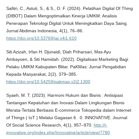
Safitri, C., Astuti, S., & S., O. F. (2024). Pelatihan Digital Of Thing
(DIBOT) Dalam Mengoptimalkan Kinerja UMKM: Analisis
Penerapan Teknologi Digital Untuk Meningkatkan Daya Saing.
Jurnal Abdimas Indonesia, 4(1), 76–86.
https://doi.org/10.53769/jai.v4i1.610
Siti Azizah, Irfan H. Djunaidi, Diah Priharsari, Mas Ayu
Ambayoen, & Siti Hamidah. (2022). Digitalisasi Marketing Bagi
Pelaku UMKM Kabupaten Blitar. PaKMas: Jurnal Pengabdian
Kepada Masyarakat, 2(2), 379–385.
https://doi.org/10.54259/pakmas.v2i2.1300
Syaeh, M. T. (2023). Harmoni Hukum dan Bisnis : Antisipasi
Tantangan Kepatuhan dan Inovasi Dalam Lingkungan Bisnis
Merata-Tertata Berbasis E-commerce Tokopedia dalam Internet
of Things ( IoT ) Melalui Gagasan 6 . 0. INNOVATIVE: Journal
Of Social Science Research, 4(1), 957–970.
http://j-
innovative.org/index.php/Innovative/article/view/7780