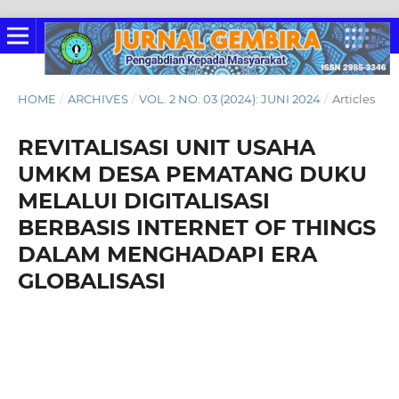
HOME
/
ARCHIVES
/
VOL. 2 NO. 03 (2024): JUNI 2024
/
Articles
REVITALISASI UNIT USAHA
UMKM DESA PEMATANG DUKU
MELALUI DIGITALISASI
BERBASIS INTERNET OF THINGS
DALAM MENGHADAPI ERA
GLOBALISASI