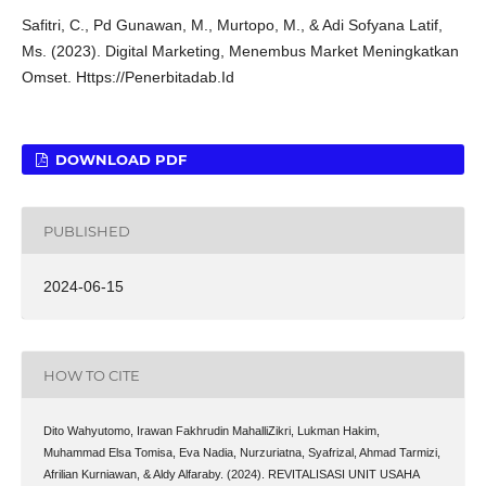
Safitri, C., Pd Gunawan, M., Murtopo, M., & Adi Sofyana Latif,
Ms. (2023). Digital Marketing, Menembus Market Meningkatkan
Omset. Https://Penerbitadab.Id
DOWNLOAD PDF
PUBLISHED
2024-06-15
HOW TO CITE
Dito Wahyutomo, Irawan Fakhrudin MahalliZikri, Lukman Hakim,
Muhammad Elsa Tomisa, Eva Nadia, Nurzuriatna, Syafrizal, Ahmad Tarmizi,
Afrilian Kurniawan, & Aldy Alfaraby. (2024). REVITALISASI UNIT USAHA