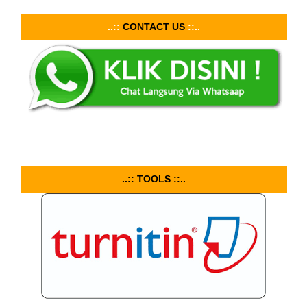
..::
CONTACT US
::..
..:: TOOLS ::..