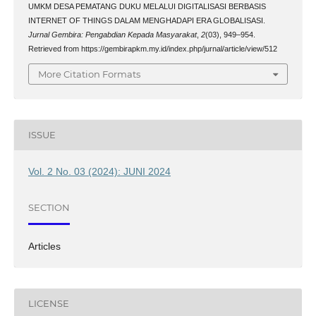
UMKM DESA PEMATANG DUKU MELALUI DIGITALISASI BERBASIS
INTERNET OF THINGS DALAM MENGHADAPI ERA GLOBALISASI.
Jurnal Gembira: Pengabdian Kepada Masyarakat
,
2
(03), 949–954.
Retrieved from https://gembirapkm.my.id/index.php/jurnal/article/view/512
More Citation Formats
ISSUE
Vol. 2 No. 03 (2024): JUNI 2024
SECTION
Articles
LICENSE