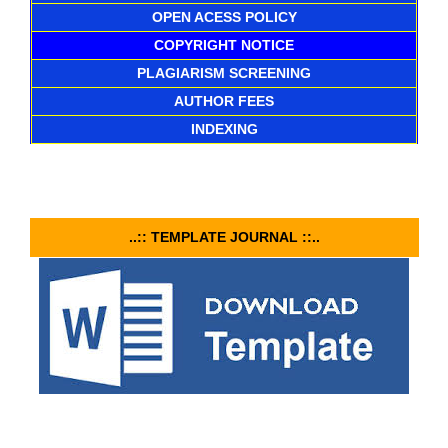
OPEN ACESS POLICY
COPYRIGHT NOTICE
PLAGIARISM SCREENING
AUTHOR FEES
INDEXING
..:: TEMPLATE JOURNAL ::..