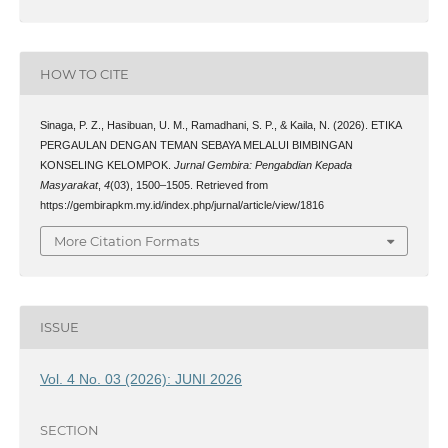
HOW TO CITE
Sinaga, P. Z., Hasibuan, U. M., Ramadhani, S. P., & Kaila, N. (2026). ETIKA
PERGAULAN DENGAN TEMAN SEBAYA MELALUI BIMBINGAN
KONSELING KELOMPOK.
Jurnal Gembira: Pengabdian Kepada
Masyarakat
,
4
(03), 1500–1505. Retrieved from
https://gembirapkm.my.id/index.php/jurnal/article/view/1816
More Citation Formats
ISSUE
Vol. 4 No. 03 (2026): JUNI 2026
SECTION