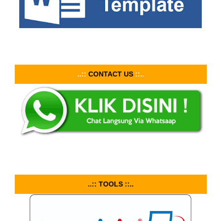
..::
CONTACT US
::..
..:: TOOLS ::..