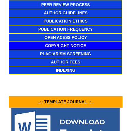
PEER REVIEW PROCESS
AUTHOR GUIDELINES
PUBLICATION ETHICS
PUBLICATION FREQUENCY
OPEN ACESS POLICY
COPYRIGHT NOTICE
PLAGIARISM SCREENING
AUTHOR FEES
INDEXING
..:: TEMPLATE JOURNAL ::..