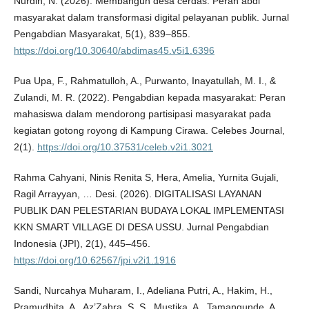
Nurdin, N. (2026). Membangun desa cerdas: Peran abdi
masyarakat dalam transformasi digital pelayanan publik. Jurnal
Pengabdian Masyarakat, 5(1), 839–855.
https://doi.org/10.30640/abdimas45.v5i1.6396
Pua Upa, F., Rahmatulloh, A., Purwanto, Inayatullah, M. I., &
Zulandi, M. R. (2022). Pengabdian kepada masyarakat: Peran
mahasiswa dalam mendorong partisipasi masyarakat pada
kegiatan gotong royong di Kampung Cirawa. Celebes Journal,
2(1).
https://doi.org/10.37531/celeb.v2i1.3021
Rahma Cahyani, Ninis Renita S, Hera, Amelia, Yurnita Gujali,
Ragil Arrayyan, … Desi. (2026). DIGITALISASI LAYANAN
PUBLIK DAN PELESTARIAN BUDAYA LOKAL IMPLEMENTASI
KKN SMART VILLAGE DI DESA USSU. Jurnal Pengabdian
Indonesia (JPI), 2(1), 445–456.
https://doi.org/10.62567/jpi.v2i1.1916
Sandi, Nurcahya Muharam, I., Adeliana Putri, A., Hakim, H.,
Pramudhita, A., Az’Zahra, S. S., Mustika, A., Tamangunde, A.,