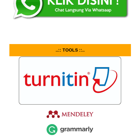
..:: TOOLS ::..