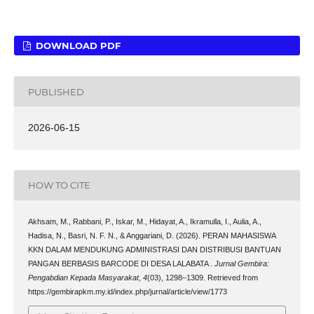
DOWNLOAD PDF
PUBLISHED
2026-06-15
HOW TO CITE
Akhsam, M., Rabbani, P., Iskar, M., Hidayat, A., Ikramulla, I., Aulia, A.,
Hadisa, N., Basri, N. F. N., & Anggariani, D. (2026). PERAN MAHASISWA
KKN DALAM MENDUKUNG ADMINISTRASI DAN DISTRIBUSI BANTUAN
PANGAN BERBASIS BARCODE DI DESA LALABATA .
Jurnal Gembira:
Pengabdian Kepada Masyarakat
,
4
(03), 1298–1309. Retrieved from
https://gembirapkm.my.id/index.php/jurnal/article/view/1773