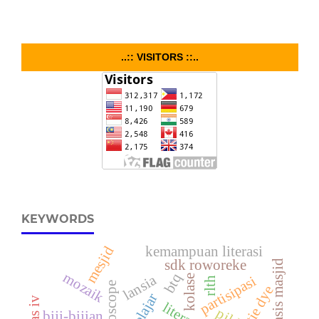
..:: VISITORS ::..
KEYWORDS
kemampuan literasi
mesjid
sdk roworeke
mozaik
btq
lansia
kolase
partisipasi
rlth
helioscope
tie dye
biji-bijian