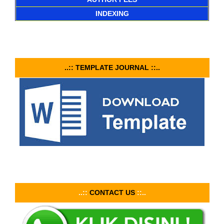
INDEXING
..:: TEMPLATE JOURNAL ::..
..::
CONTACT US
::..