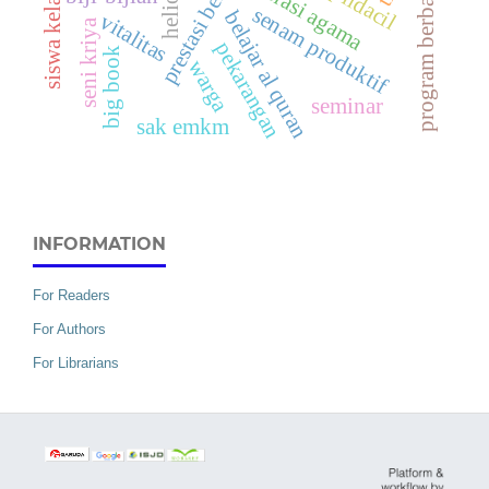
program berbasis masjid
prestasi belajar
siswa kelas iv
literasi agama
pildacil
senam produktif
belajar al quran
vitalitas
seni kriya
pekarangan
big book
warga
seminar
sak emkm
INFORMATION
For Readers
For Authors
For Librarians