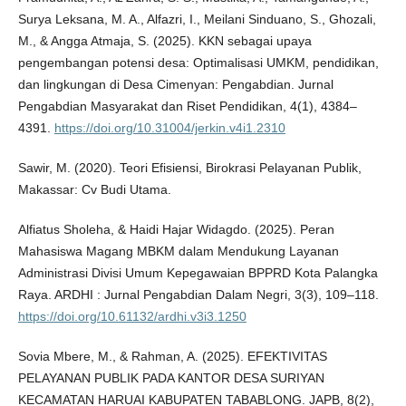
Surya Leksana, M. A., Alfazri, I., Meilani Sinduano, S., Ghozali,
M., & Angga Atmaja, S. (2025). KKN sebagai upaya
pengembangan potensi desa: Optimalisasi UMKM, pendidikan,
dan lingkungan di Desa Cimenyan: Pengabdian. Jurnal
Pengabdian Masyarakat dan Riset Pendidikan, 4(1), 4384–
4391.
https://doi.org/10.31004/jerkin.v4i1.2310
Sawir, M. (2020). Teori Efisiensi, Birokrasi Pelayanan Publik,
Makassar: Cv Budi Utama.
Alfiatus Sholeha, & Haidi Hajar Widagdo. (2025). Peran
Mahasiswa Magang MBKM dalam Mendukung Layanan
Administrasi Divisi Umum Kepegawaian BPPRD Kota Palangka
Raya. ARDHI : Jurnal Pengabdian Dalam Negri, 3(3), 109–118.
https://doi.org/10.61132/ardhi.v3i3.1250
Sovia Mbere, M., & Rahman, A. (2025). EFEKTIVITAS
PELAYANAN PUBLIK PADA KANTOR DESA SURIYAN
KECAMATAN HARUAI KABUPATEN TABABLONG. JAPB, 8(2),