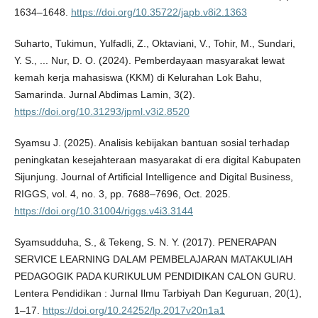
1634–1648.
https://doi.org/10.35722/japb.v8i2.1363
Suharto, Tukimun, Yulfadli, Z., Oktaviani, V., Tohir, M., Sundari,
Y. S., ... Nur, D. O. (2024). Pemberdayaan masyarakat lewat
kemah kerja mahasiswa (KKM) di Kelurahan Lok Bahu,
Samarinda. Jurnal Abdimas Lamin, 3(2).
https://doi.org/10.31293/jpml.v3i2.8520
Syamsu J. (2025). Analisis kebijakan bantuan sosial terhadap
peningkatan kesejahteraan masyarakat di era digital Kabupaten
Sijunjung. Journal of Artificial Intelligence and Digital Business,
RIGGS, vol. 4, no. 3, pp. 7688–7696, Oct. 2025.
https://doi.org/10.31004/riggs.v4i3.3144
Syamsudduha, S., & Tekeng, S. N. Y. (2017). PENERAPAN
SERVICE LEARNING DALAM PEMBELAJARAN MATAKULIAH
PEDAGOGIK PADA KURIKULUM PENDIDIKAN CALON GURU.
Lentera Pendidikan : Jurnal Ilmu Tarbiyah Dan Keguruan, 20(1),
1–17.
https://doi.org/10.24252/lp.2017v20n1a1