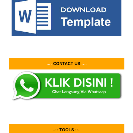
..::
CONTACT US
::..
..:: TOOLS ::..