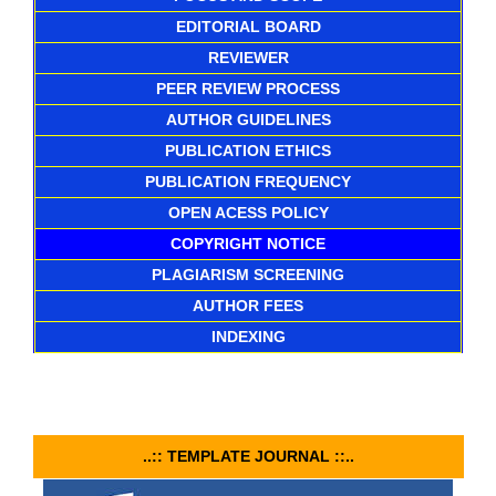
EDITORIAL BOARD
REVIEWER
PEER REVIEW PROCESS
AUTHOR GUIDELINES
PUBLICATION ETHICS
PUBLICATION FREQUENCY
OPEN ACESS POLICY
COPYRIGHT NOTICE
PLAGIARISM SCREENING
AUTHOR FEES
INDEXING
..:: TEMPLATE JOURNAL ::..