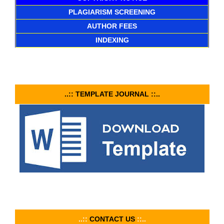
PLAGIARISM SCREENING
AUTHOR FEES
INDEXING
..:: TEMPLATE JOURNAL ::..
..::
CONTACT US
::..