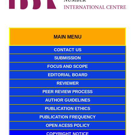
MAIN MENU
CONTACT US
SUBMISSION
FOCUS AND SCOPE
EDITORIAL BOARD
REVIEWER
PEER REVIEW PROCESS
AUTHOR GUIDELINES
PUBLICATION ETHICS
PUBLICATION FREQUENCY
OPEN ACESS POLICY
COPYRIGHT NOTICE