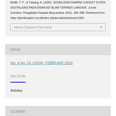
Muflih, T. F., & Tanjung, A. (2026). SOSIALISASI DAMPAK GADGET DI ERA
DIGITALISASI PADA SISWA SD ISLAM TERPADU LANGKAT.
Jurnal
Gembira: Pengabdian Kepada Masyarakat
,
4
(01), 360–368. Retrieved from
https://gembirapkm.my.id/index.php/jurnal/article/view/1602
More Citation Formats
ISSUE
Vol. 4 No. 01 (2026): FEBRUARI 2026
SECTION
Articles
LICENSE