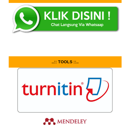
..:: TOOLS ::..