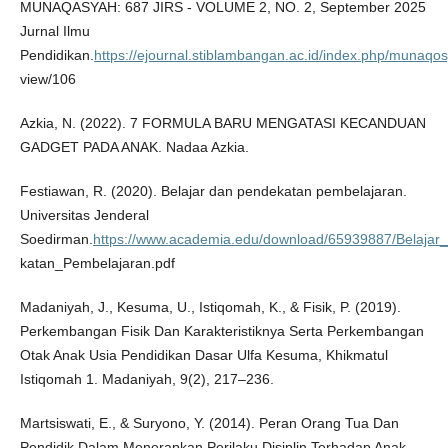
MUNAQASYAH: 687 JIRS - VOLUME 2, NO. 2, September 2025
Jurnal Ilmu
Pendidikan.
https://ejournal.stiblambangan.ac.id/index.php/munaqosy
view/106
Azkia, N. (2022). 7 FORMULA BARU MENGATASI KECANDUAN
GADGET PADA ANAK. Nadaa Azkia.
Festiawan, R. (2020). Belajar dan pendekatan pembelajaran.
Universitas Jenderal
Soedirman.
https://www.academia.edu/download/65939887/Belaja
katan_Pembelajaran.pdf
Madaniyah, J., Kesuma, U., Istiqomah, K., & Fisik, P. (2019).
Perkembangan Fisik Dan Karakteristiknya Serta Perkembangan
Otak Anak Usia Pendidikan Dasar Ulfa Kesuma, Khikmatul
Istiqomah 1. Madaniyah, 9(2), 217–236.
Martsiswati, E., & Suryono, Y. (2014). Peran Orang Tua Dan
Pendidik Dalam Menerapkan Perilaku Disiplin Terhadap Anak