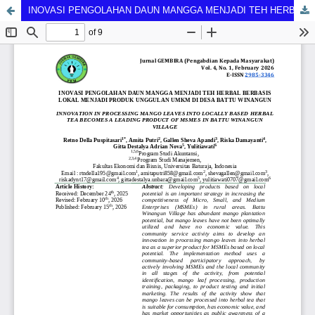
INOVASI PENGOLAHAN DAUN MANGGA MENJADI TEH HERBAL BERBASIS LOKAL MENJADI PRODUK UNGGULAN UMKM DI DESA BATTU WINANGUN