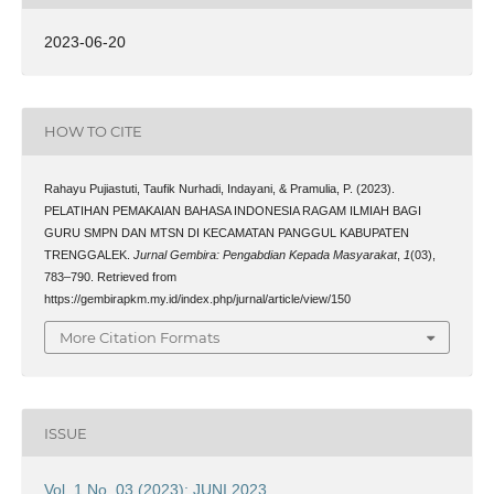
2023-06-20
HOW TO CITE
Rahayu Pujiastuti, Taufik Nurhadi, Indayani, & Pramulia, P. (2023).
PELATIHAN PEMAKAIAN BAHASA INDONESIA RAGAM ILMIAH BAGI
GURU SMPN DAN MTSN DI KECAMATAN PANGGUL KABUPATEN
TRENGGALEK.
Jurnal Gembira: Pengabdian Kepada Masyarakat
,
1
(03),
783–790. Retrieved from
https://gembirapkm.my.id/index.php/jurnal/article/view/150
More Citation Formats
ISSUE
Vol. 1 No. 03 (2023): JUNI 2023