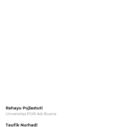
Rahayu Pujiastuti
Universitas PGRI Adi Buana
Taufik Nurhadi