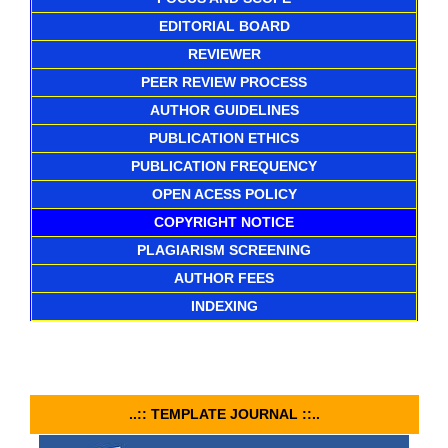
EDITORIAL BOARD
REVIEWER
PEER REVIEW PROCESS
AUTHOR GUIDELINES
PUBLICATION ETHICS
PUBLICATION FREQUENCY
OPEN ACESS POLICY
COPYRIGHT NOTICE
PLAGIARISM SCREENING
AUTHOR FEES
INDEXING
..:: TEMPLATE JOURNAL ::..