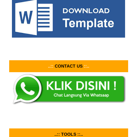
..::
CONTACT US
::..
..:: TOOLS ::..