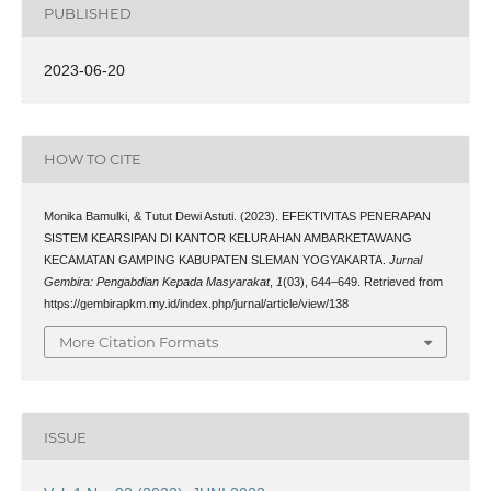
PUBLISHED
2023-06-20
HOW TO CITE
Monika Bamulki, & Tutut Dewi Astuti. (2023). EFEKTIVITAS PENERAPAN
SISTEM KEARSIPAN DI KANTOR KELURAHAN AMBARKETAWANG
KECAMATAN GAMPING KABUPATEN SLEMAN YOGYAKARTA.
Jurnal
Gembira: Pengabdian Kepada Masyarakat
,
1
(03), 644–649. Retrieved from
https://gembirapkm.my.id/index.php/jurnal/article/view/138
More Citation Formats
ISSUE