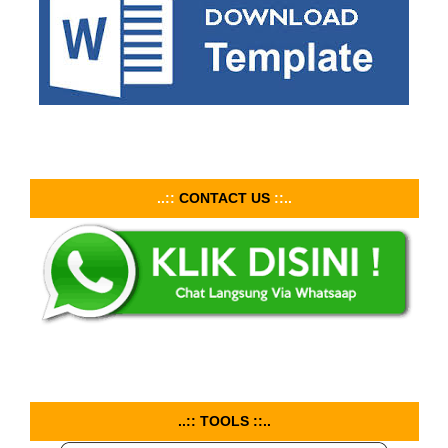
..::
CONTACT US
::..
..:: TOOLS ::..