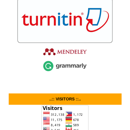
..:: VISITORS ::..