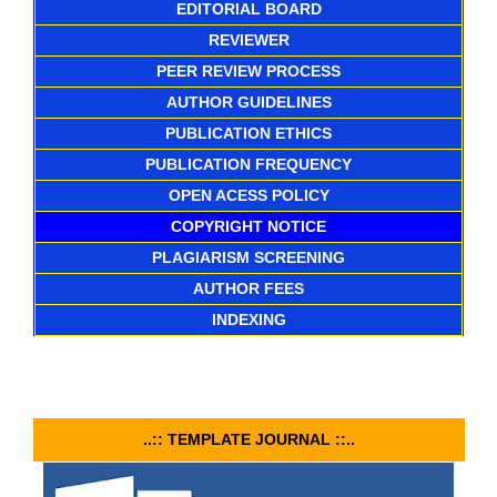
EDITORIAL BOARD
REVIEWER
PEER REVIEW PROCESS
AUTHOR GUIDELINES
PUBLICATION ETHICS
PUBLICATION FREQUENCY
OPEN ACESS POLICY
COPYRIGHT NOTICE
PLAGIARISM SCREENING
AUTHOR FEES
INDEXING
..:: TEMPLATE JOURNAL ::..