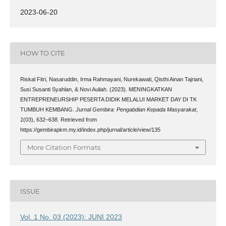
2023-06-20
HOW TO CITE
Riskal Fitri, Nasaruddin, Irma Rahmayani, Nurekawati, Qisthi Ainan Tajriani,
Susi Susanti Syahlan, & Novi Auliah. (2023). MENINGKATKAN
ENTREPRENEURSHIP PESERTA DIDIK MELALUI MARKET DAY DI TK
TUMBUH KEMBANG.
Jurnal Gembira: Pengabdian Kepada Masyarakat
,
1
(03), 632–638. Retrieved from
https://gembirapkm.my.id/index.php/jurnal/article/view/135
More Citation Formats
ISSUE
Vol. 1 No. 03 (2023): JUNI 2023