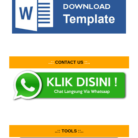
..::
CONTACT US
::..
..:: TOOLS ::..