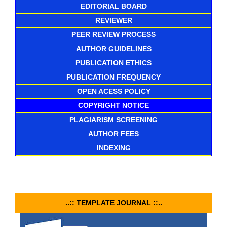
EDITORIAL BOARD
REVIEWER
PEER REVIEW PROCESS
AUTHOR GUIDELINES
PUBLICATION ETHICS
PUBLICATION FREQUENCY
OPEN ACESS POLICY
COPYRIGHT NOTICE
PLAGIARISM SCREENING
AUTHOR FEES
INDEXING
..:: TEMPLATE JOURNAL ::..