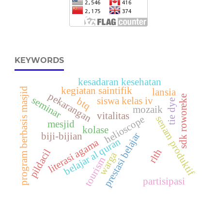
KEYWORDS
kesadaran kesehatan
kegiatan saintifik
program berbasis masjid
lansia
pekarangan
sdk roworeke
seminar
siswa kelas iv
btq
tie dye
mozaik
vitalitas
helioscope
senam produktif
mesjid
kolase
biji-bijian
prestasi belajar
belajar al quran
literasi agama
rlth
pildacil
warga
tourism
partisipasi