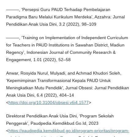
———, ‘Persepsi Guru PAUD Terhadap Pembelajaran
Paradigma Baru Melalui Kurikulum Merdeka’, Azzahra: Jurnal
Pendidikan Anak Usia Dini, 3.2 (2022), 98–109
———, ‘Training on Implementation of Independent Curriculum
for Teachers in PAUD Institutions in Sawahan District, Madiun
Regency’, Indonesian Journal of Community Research &
Engagement, 1.01 (2022), 52–58
Anwar, Rosyida Nurul, Mulyadi, and Achmad Khudori Soleh,
‘Kepemimpinan Transformasional Kepala PAUD Untuk
Meningkatkan Mutu Pendidik’, Jurnal Obsesi: Jurnal Pendidikan
Anak Usia Dini, 6.4 (2022), 404–14
<
https://doi.org/10.31004/obsesi.v6i4.1577
>
Direktorat Pendidikan Anak Usia Dini, ‘Program Sekolah
Penggerak’, Paudpedia.Kemdikbud.Go.Id, 2023
<
https://paudpedia.kemdikbud.go.id/program-prioritas/program-