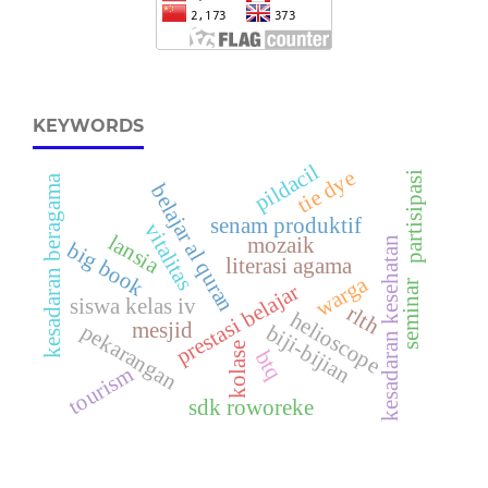
KEYWORDS
pildacil
tie dye
partisipasi
kesadaran beragama
belajar al quran
senam produktif
vitalitas
lansia
mozaik
kesadaran kesehatan
big book
literasi agama
warga
seminar
prestasi belajar
siswa kelas iv
rlth
helioscope
mesjid
pekarangan
biji-bijian
kolase
btq
tourism
sdk roworeke