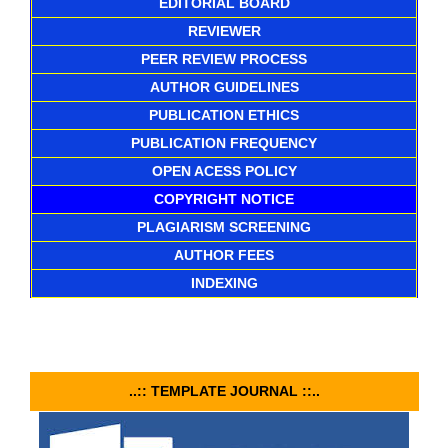
EDITORIAL BOARD
REVIEWER
PEER REVIEW PROCESS
AUTHOR GUIDELINES
PUBLICATION ETHICS
PUBLICATION FREQUENCY
OPEN ACESS POLICY
COPYRIGHT NOTICE
PLAGIARISM SCREENING
AUTHOR FEES
INDEXING
..:: TEMPLATE JOURNAL ::..