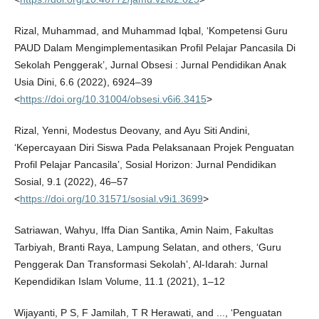
Rizal, Muhammad, and Muhammad Iqbal, ‘Kompetensi Guru
PAUD Dalam Mengimplementasikan Profil Pelajar Pancasila Di
Sekolah Penggerak’, Jurnal Obsesi : Jurnal Pendidikan Anak
Usia Dini, 6.6 (2022), 6924–39
<
https://doi.org/10.31004/obsesi.v6i6.3415
>
Rizal, Yenni, Modestus Deovany, and Ayu Siti Andini,
‘Kepercayaan Diri Siswa Pada Pelaksanaan Projek Penguatan
Profil Pelajar Pancasila’, Sosial Horizon: Jurnal Pendidikan
Sosial, 9.1 (2022), 46–57
<
https://doi.org/10.31571/sosial.v9i1.3699
>
Satriawan, Wahyu, Iffa Dian Santika, Amin Naim, Fakultas
Tarbiyah, Branti Raya, Lampung Selatan, and others, ‘Guru
Penggerak Dan Transformasi Sekolah’, Al-Idarah: Jurnal
Kependidikan Islam Volume, 11.1 (2021), 1–12
Wijayanti, P S, F Jamilah, T R Herawati, and ..., ‘Penguatan