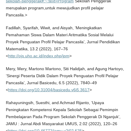
sekolah-penggerak#:~:text=Program
Sekolah Penggerak
merupakan program,untuk mewujudkan profil pelajar
Pancasila.>
Fadillah, Syarifah, Wiwit, and Aisyah, ‘Meningkatkan
Pemahaman Siswa Dalam Materi Aritmatika Sosial Melalui
Proyek Penguatan Profil Pelajar Pancasila’, Jurnal Pendidikan
Matematika, 13.2 (2022), 167–76
<
http://ojs.uho.ac.id/index.php/jpm
>
Mery, Mery, Martono Martono, Siti Halidjah, and Agung Hartoyo,
‘Sinergi Peserta Didik Dalam Proyek Penguatan Profil Pelajar
Pancasila’, Jurnal Basicedu, 6.5 (2022), 7840–49
<
https://doi.org/10.31004/basicedu.v6i5.3617
>
Rahayuningsih, Suesthi, and Achmad Rijanto, ‘Upaya
Peningkatan Kompetensi Kepala Sekolah Sebagai Pemimpin
Pembelajaran Pada Program Sekolah Penggerak Di Nganjuk’,
JAMU : Jurnal Abdi Masyarakat UMUS, 2.02 (2022), 120–26
<
https://doi.org/10.46772/jamu.v2i02.625
>