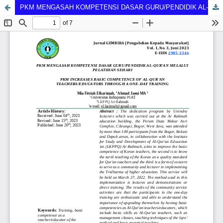
PKM MENGASAH KOMPETENSI DASAR GURU/PENDIDIK AL-QUR'AN MELALUI PELATIHAN SEHARI