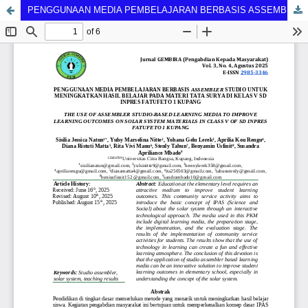
PENGGUNAAN MEDIA PEMBELAJARAN BERBASIS ASSEMBLER STUDIO UNTUK MENINGKATKAN HASIL BELAJAR PADA MATERI TATA SURYA DI KELAS V SD INPRES FATUFETO 1 KUPANG