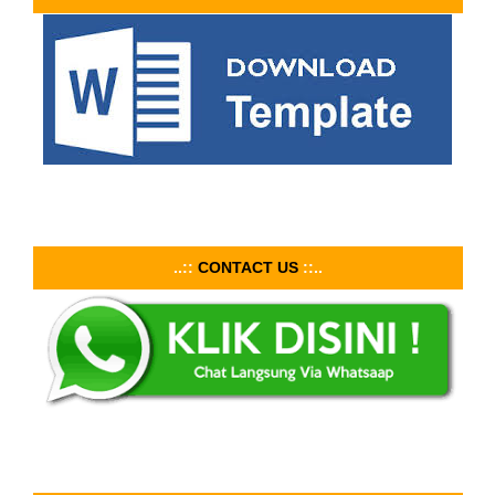
..::
CONTACT US
::..