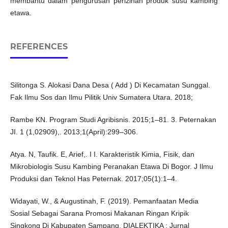
membantu dalam pengurusan perizinan produk susu kambing
etawa.
REFERENCES
Silitonga S. Alokasi Dana Desa ( Add ) Di Kecamatan Sunggal.
Fak Ilmu Sos dan Ilmu Pilitik Univ Sumatera Utara. 2018;
Rambe KN. Program Studi Agribisnis. 2015;1–81. 3. Peternakan
JI. 1 (1,02909),. 2013;1(April):299–306.
Atya. N, Taufik. E, Arief,. I I. Karakteristik Kimia, Fisik, dan
Mikrobiologis Susu Kambing Peranakan Etawa Di Bogor. J Ilmu
Produksi dan Teknol Has Peternak. 2017;05(1):1–4.
Widayati, W., & Augustinah, F. (2019). Pemanfaatan Media
Sosial Sebagai Sarana Promosi Makanan Ringan Kripik
Singkong Di Kabupaten Sampang. DIALEKTIKA : Jurnal