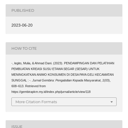
PUBLISHED
2023-06-20
HOW TO CITE
-, legito, Mulia, & Ahmad Dani. (2023). PENDAMPINGAN DAN PELATIHAN
PEMBUATAN KREASI SUSU ETAWA SEGAR (SESAR) UNTUK
MENINGKATKAN ANIMO KONSUMEN DI DESA PAYA GELI KECAMATAN
SUNGGAL : -.
Jurnal Gembira: Pengabdian Kepada Masyarakat
,
1
(03),
608–613. Retrieved from
https://gembirapkm.my.id/index.php/jurnal/article/view/118
More Citation Formats
ISSUE