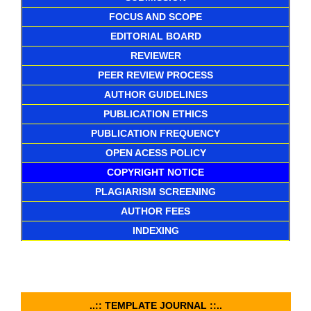
FOCUS AND SCOPE
EDITORIAL BOARD
REVIEWER
PEER REVIEW PROCESS
AUTHOR GUIDELINES
PUBLICATION ETHICS
PUBLICATION FREQUENCY
OPEN ACESS POLICY
COPYRIGHT NOTICE
PLAGIARISM SCREENING
AUTHOR FEES
INDEXING
..:: TEMPLATE JOURNAL ::..