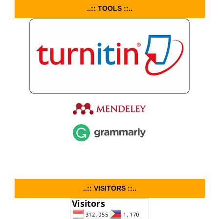
..:: TOOLS ::..
..:: VISITORS ::..