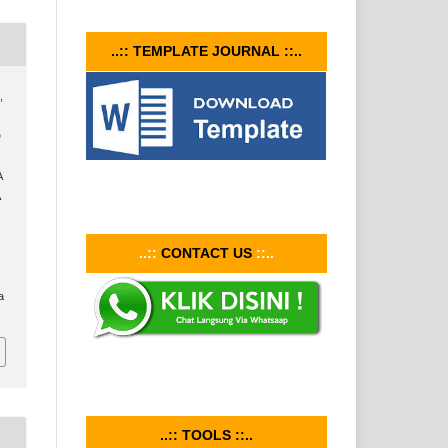
..:: TEMPLATE JOURNAL ::..
,
D
A
A
..::
CONTACT US
::..
a
..:: TOOLS ::..