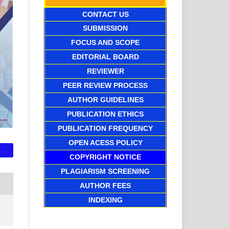
CONTACT US
SUBMISSION
FOCUS AND SCOPE
EDITORIAL BOARD
REVIEWER
PEER REVIEW PROCESS
AUTHOR GUIDELINES
PUBLICATION ETHICS
PUBLICATION FREQUENCY
OPEN ACESS POLICY
COPYRIGHT NOTICE
PLAGIARISM SCREENING
AUTHOR FEES
INDEXING