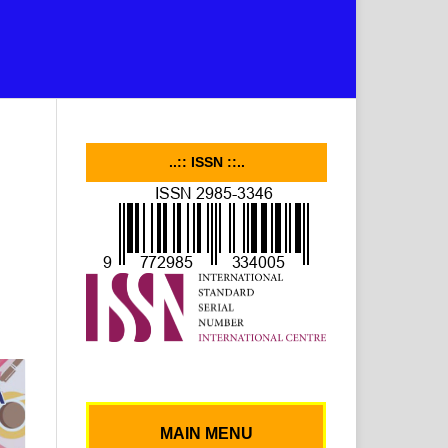
..:: ISSN ::..
MAIN MENU