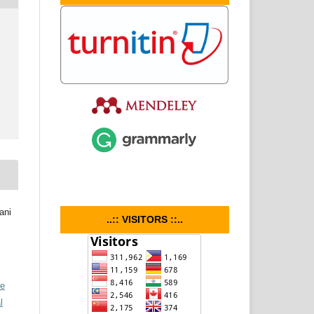
ani
..:: VISITORS ::..
ve
l