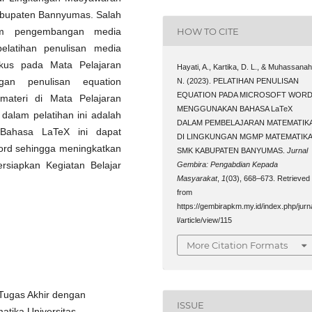
bupaten Bannyumas. Salah
am pengembangan media
HOW TO CITE
elatihan penulisan media
kus pada Mata Pelajaran
Hayati, A., Kartika, D. L., & Muhassanah
gan penulisan equation
N. (2023). PELATIHAN PENULISAN
EQUATION PADA MICROSOFT WOR
ateri di Mata Pelajaran
MENGGUNAKAN BAHASA LaTeX
dalam pelatihan ini adalah
DALAM PEMBELAJARAN MATEMATIK
 Bahasa LaTeX ini dapat
DI LINGKUNGAN MGMP MATEMATIK
ord sehingga meningkatkan
SMK KABUPATEN BANYUMAS.
Jurnal
rsiapkan Kegiatan Belajar
Gembira: Pengabdian Kepada
Masyarakat
,
1
(03), 668–673. Retrieved
from
https://gembirapkm.my.id/index.php/jurn
l/article/view/115
More Citation Formats
 Tugas Akhir dengan
ISSUE
tika Universitas