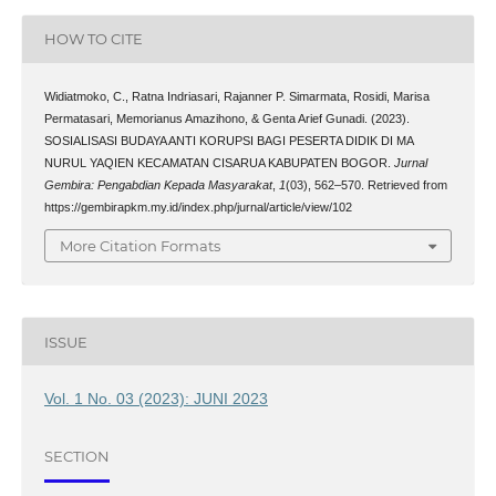
HOW TO CITE
Widiatmoko, C., Ratna Indriasari, Rajanner P. Simarmata, Rosidi, Marisa
Permatasari, Memorianus Amazihono, & Genta Arief Gunadi. (2023).
SOSIALISASI BUDAYA ANTI KORUPSI BAGI PESERTA DIDIK DI MA
NURUL YAQIEN KECAMATAN CISARUA KABUPATEN BOGOR.
Jurnal
Gembira: Pengabdian Kepada Masyarakat
,
1
(03), 562–570. Retrieved from
https://gembirapkm.my.id/index.php/jurnal/article/view/102
More Citation Formats
ISSUE
Vol. 1 No. 03 (2023): JUNI 2023
SECTION