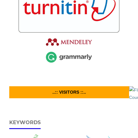
..:: VISITORS ::..
KEYWORDS