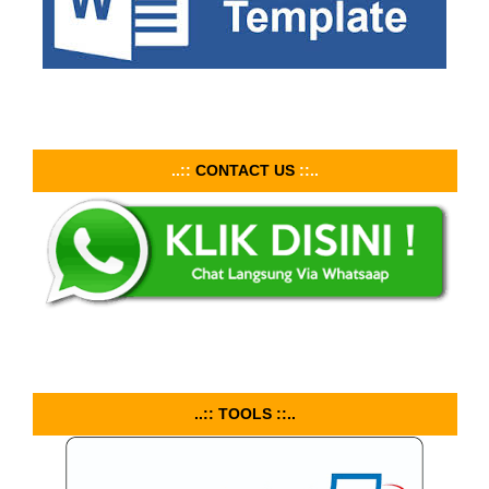
..::
CONTACT US
::..
..:: TOOLS ::..