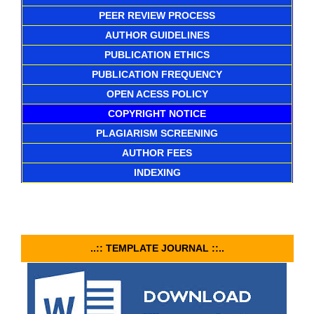
PEER REVIEW PROCESS
AUTHOR GUIDELINES
PUBLICATION ETHICS
PUBLICATION FREQUENCY
OPEN ACESS POLICY
COPYRIGHT NOTICE
PLAGIARISM SCREENING
AUTHOR FEES
INDEXING
..:: TEMPLATE JOURNAL ::..