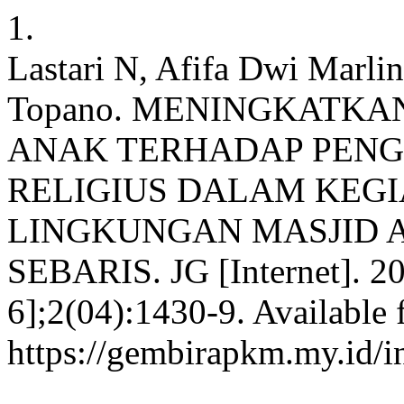
1.
Lastari N, Afifa Dwi Marli
Topano. MENINGKATKAN
ANAK TERHADAP PEN
RELIGIUS DALAM KEG
LINGKUNGAN MASJID 
SEBARIS. JG [Internet]. 20
6];2(04):1430-9. Available 
https://gembirapkm.my.id/in