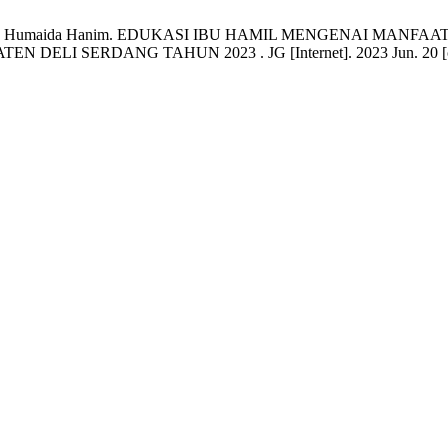
a Panjaitan, Humaida Hanim. EDUKASI IBU HAMIL MENGENAI 
DANG TAHUN 2023 . JG [Internet]. 2023 Jun. 20 [cited 202