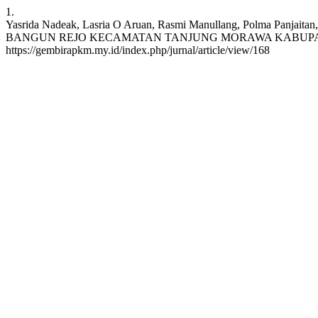
1.
Yasrida Nadeak, Lasria O Aruan, Rasmi Manullang, Polm
BANGUN REJO KECAMATAN TANJUNG MORAWA KABUPATEN DELI SER
https://gembirapkm.my.id/index.php/jurnal/article/view/168