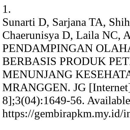
1.
Sunarti D, Sarjana TA, Shi
Chaerunisya D, Laila NC,
PENDAMPINGAN OLAH
BERBASIS PRODUK PE
MENUNJANG KESEHATA
MRANGGEN. JG [Internet].
8];3(04):1649-56. Availabl
https://gembirapkm.my.id/i