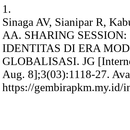
1.
Sinaga AV, Sianipar R, Kab
AA. SHARING SESSIO
IDENTITAS DI ERA MO
GLOBALISASI. JG [Internet
Aug. 8];3(03):1118-27. Ava
https://gembirapkm.my.id/i