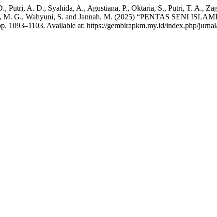
, Putri, A. D., Syahida, A., Agustiana, P., Oktaria, S., Putri, T. A., Zag
V., Al-Fariz, M. G., Wahyuni, S. and Jannah, M. (2025) “PENTA
 pp. 1093–1103. Available at: https://gembirapkm.my.id/index.php/jurna