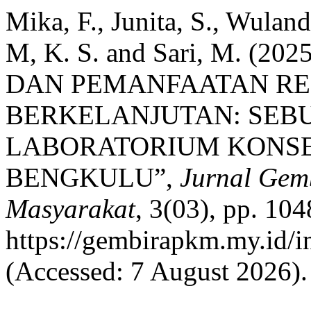
Mika, F., Junita, S., Wulandar
M, K. S. and Sari, M. (
DAN PEMANFAATAN RE
BERKELANJUTAN: SEBU
LABORATORIUM KONSER
BENGKULU”,
Jurnal Gem
Masyarakat
, 3(03), pp. 104
https://gembirapkm.my.id/i
(Accessed: 7 August 2026).