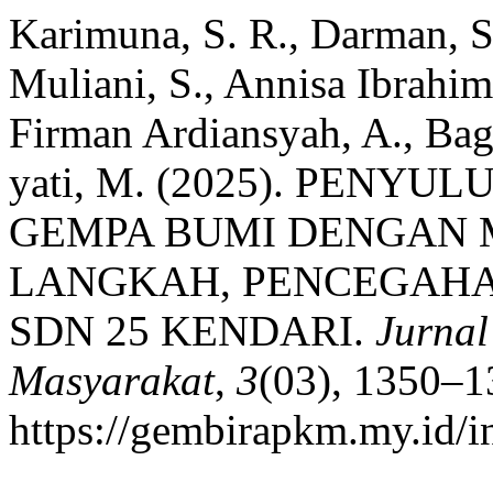
Karimuna, S. R., Darman, S. 
Muliani, S., Annisa Ibrahim
Firman Ardiansyah, A., Ba
yati, M. (2025). PENY
GEMPA BUMI DENGAN 
LANGKAH, PENCEGAHA
SDN 25 KENDARI.
Jurna
Masyarakat
,
3
(03), 1350–1
https://gembirapkm.my.id/i