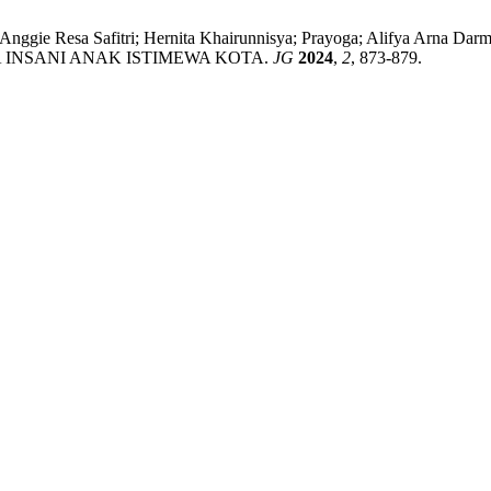
Litasya; Anggie Resa Safitri; Hernita Khairunnisya; Prayoga; 
 INSANI ANAK ISTIMEWA KOTA.
JG
2024
,
2
, 873-879.