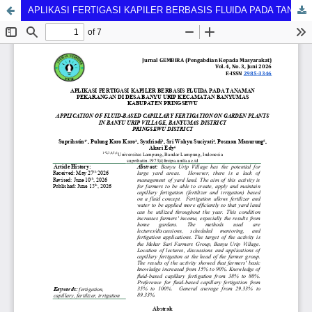
APLIKASI FERTIGASI KAPILER BERBASIS FLUIDA PADA TANAMAN PEKARANGAN DI DESA BANYU URIP KECAMATAN BANYUMAS KABUPATEN PRINGSEWU