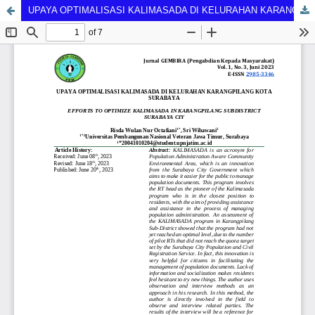
UPAYA OPTIMALISASI KALIMASADA DI KELURAHAN KARANGPILANG KOTA SURABAYA