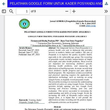
PELATIHAN GOOGLE FORM UNTUK KADER POSYANDU ANGGREK 5