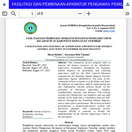
FASILITASI DAN PEMBINAAN APARATUR PENGAWAS PEMILIHAN UMUM KECAMATAN SE-KABUPATEN KEPULAUAN TANIMBAR